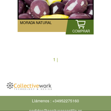
MORADA NATURAL
COMPRAR
1 |
Llámenos :
+34952275160
pedidos@aceitunascastillo.es