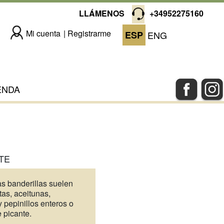
LLÁMENOS
+34952275160
Mi cuenta
Registrarme
ESP
ENG
ENDA
TE
as banderillas suelen
tas, aceitunas,
y pepinillos enteros o
 picante.